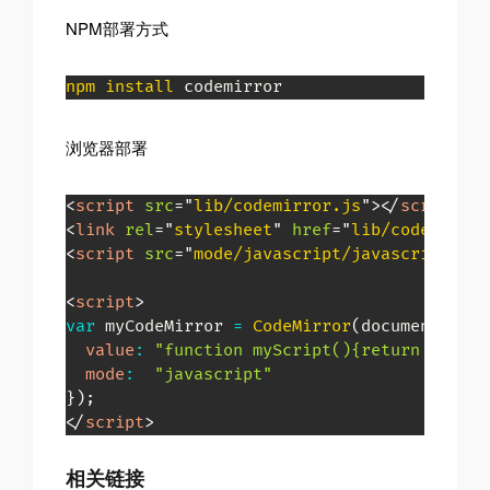
NPM部署方式
npm
install
 codemirror
浏览器部署
<
script
src
=
"
lib/codemirror.js
"
>
</
script
>
<
link
rel
=
"
stylesheet
"
href
=
"
lib/codemirror
<
script
src
=
"
mode/javascript/javascript.js
"
<
script
>
var
 myCodeMirror 
=
CodeMirror
(
document
.
body
value
:
"function myScript(){return 100;}\
mode
:
"javascript"
}
)
;
</
script
>
相关链接