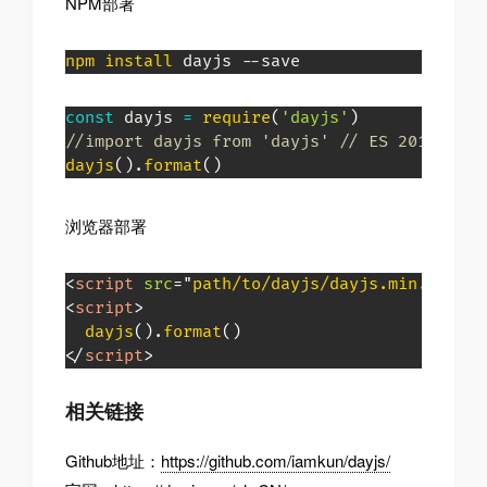
NPM部署
npm
install
 dayjs --save
const
 dayjs 
=
require
(
'dayjs'
)
//import dayjs from 'dayjs' // ES 2015
dayjs
(
)
.
format
(
)
浏览器部署
<
script
src
=
"
path/to/dayjs/dayjs.min.js
"
>
</
<
script
>
dayjs
(
)
.
format
(
)
</
script
>
相关链接
Github地址：
https://github.com/iamkun/dayjs/