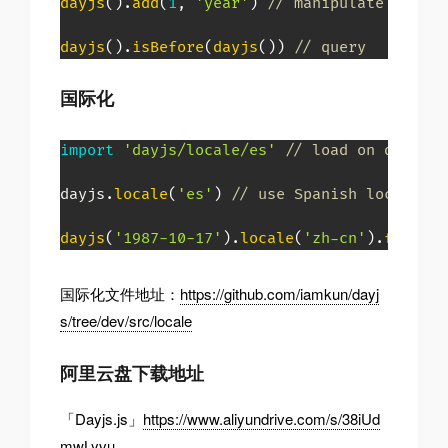
dayjs
(
)
.
add
(
1
,
'year'
)
// manipulate
dayjs
(
)
.
isBefore
(
dayjs
(
)
)
// query
国际化
import
'dayjs/locale/es'
// load on demand
dayjs
.
locale
(
'es'
)
// use Spanish locale gl
dayjs
(
'1987-10-17'
)
.
locale
(
'zh-cn'
)
.
format
(
国际化文件地址：
https://github.com/iamkun/dayj
s/tree/dev/src/locale
阿里云盘下载地址
「Dayjs.js」
https://www.aliyundrive.com/s/38iUd
mwLyvu