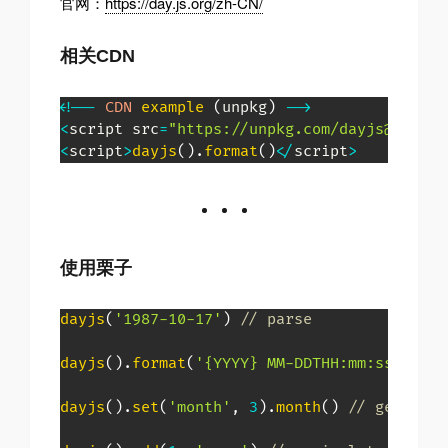
官网：
https://day.js.org/zh-CN/
相关CDN
<
!
--
CDN
example
(
unpkg
)
--
>
<
script src
=
"https://unpkg.com/dayjs@1.8.21
<
script
>
dayjs
(
)
.
format
(
)
<
/
script
>
使用栗子
dayjs
(
'1987-10-17'
)
// parse
dayjs
(
)
.
format
(
'{YYYY} MM-DDTHH:mm:ss SSS [
dayjs
(
)
.
set
(
'month'
,
3
)
.
month
(
)
// get & se