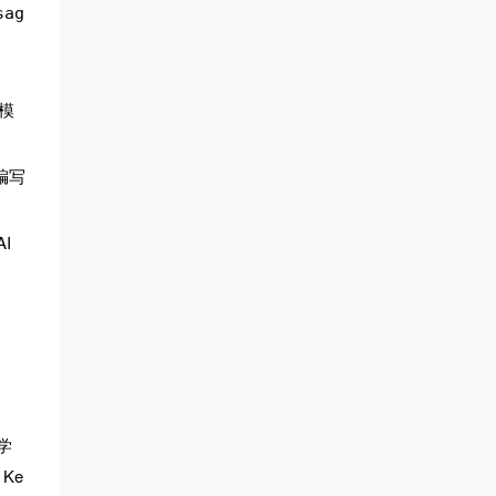
sag
模
编写
I
 学
 Ke