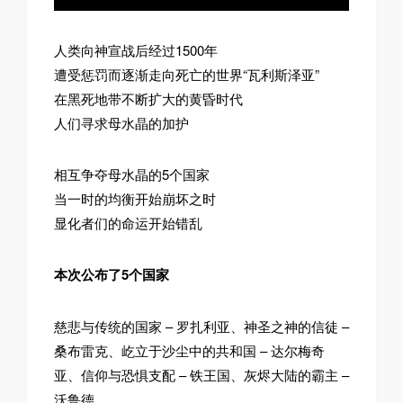
人类向神宣战后经过1500年
遭受惩罚而逐渐走向死亡的世界“瓦利斯泽亚”
在黑死地带不断扩大的黄昏时代
人们寻求母水晶的加护
相互争夺母水晶的5个国家
当一时的均衡开始崩坏之时
显化者们的命运开始错乱
本次公布了5个国家
慈悲与传统的国家 – 罗扎利亚、神圣之神的信徒 –
桑布雷克、屹立于沙尘中的共和国 – 达尔梅奇
亚、信仰与恐惧支配 – 铁王国、灰烬大陆的霸主 –
沃鲁德。