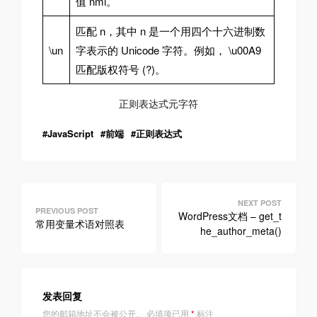
值 nml。
匹配 n，其中 n 是一个用四个十六进制数
\un
字表示的 Unicode 字符。例如， \u00A9
匹配版权符号 (?)。
正则表达式元字符
JavaScript
前端
正则表达式
文
章
WordPress文档 – get_t
常用变量术语对照表
he_author_meta()
导
航
发表回复
您的邮箱地址不会被公开。
必填项已用
*
标注