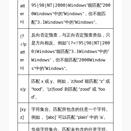
“能匹配”
att
95|98|NT|2000)Windows
200
er
“中的”
“，但不能匹
0Windows
Windows
n)
配”
“中的”
“。
3.1Windows
Windows
反向否定预查，与正向否定预查类似，只
(?
是方向相反。例如”
(?<!95|98|NT|200
<!p
“能匹配”
“中的”
att
0)Windows
3.1Windows
er
“，但不能匹配”
Windows
2000Window
n)
“中的”
“。
s
Windows
匹配 x 或 y。例如，’z|food’ 能匹配 “z” 或
x|y
“food”。'(z|f)ood’ 则匹配 “zood” 或 “foo
d”。
[xy
字符集合。匹配所包含的任意一个字符。
z]
例如， ‘[abc]’ 可以匹配 “plain” 中的 ‘a’。
负值字符集合。匹配未包含的任意字符。