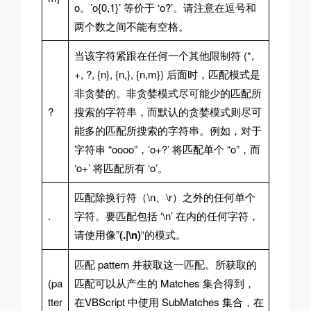
o。’o{0,1}’ 等价于 ‘o?’。请注意在逗号和
两个数之间不能有空格。
当该字符紧跟在任何一个其他限制符 (*,
+, ?, {n}, {n,}, {n,m}) 后面时，匹配模式是
非贪婪的。非贪婪模式尽可能少的匹配所
?
搜索的字符串，而默认的贪婪模式则尽可
能多的匹配所搜索的字符串。例如，对于
字符串 “oooo”，’o+?’ 将匹配单个 “o”，而
‘o+’ 将匹配所有 ‘o’。
匹配除换行符（\n、\r）之外的任何单个
.
字符。要匹配包括 ‘\n’ 在内的任何字符，
请使用像”
(.|\n)
“的模式。
匹配 pattern 并获取这一匹配。所获取的
(pa
匹配可以从产生的 Matches 集合得到，
tter
在VBScript 中使用 SubMatches 集合，在