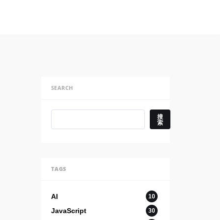
SEARCH
搜索
搜
索
TAGS
AI
10
JavaScript
30