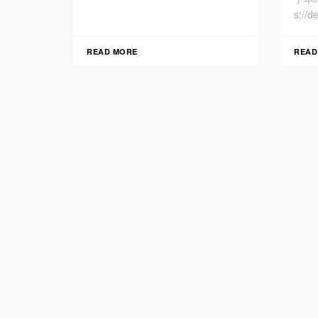
s://
READ MORE
READ