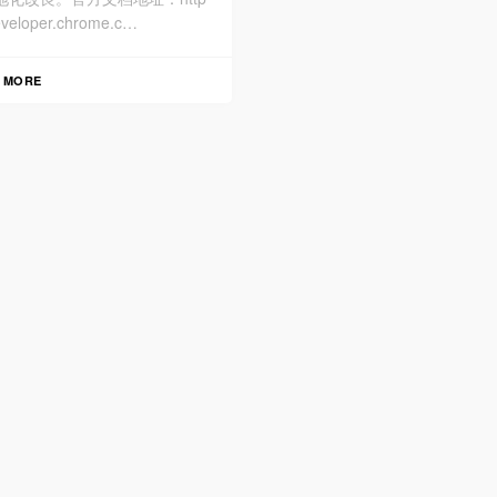
developer.chrome.c…
 MORE