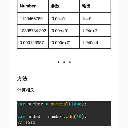
Number
参数
输出
1123456789
‘0,0e+0’
1e+9
12398734.202
‘0.00e+0’
1.24e+7
0.000123987
‘0.000e+0’
1.240e-4
方法
计算相关
var
 number 
=
numeral
(
1000
)
;
var
 added 
=
 number
.
add
(
10
)
;
// 1010