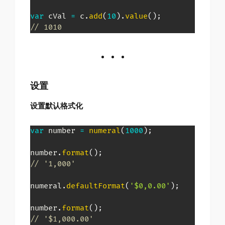
var
 cVal 
=
 c
.
add
(
10
)
.
value
(
)
;
// 1010
设置
设置默认格式化
var
 number 
=
numeral
(
1000
)
;
number
.
format
(
)
;
// '1,000'
numeral
.
defaultFormat
(
'$0,0.00'
)
;
number
.
format
(
)
;
// '$1,000.00'