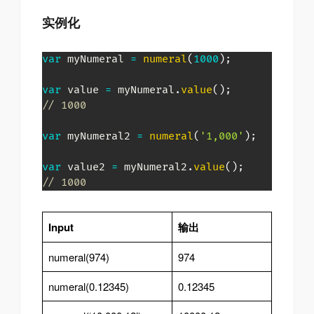
实例化
var
 myNumeral 
=
numeral
(
1000
)
;
var
 value 
=
 myNumeral
.
value
(
)
;
// 1000
var
 myNumeral2 
=
numeral
(
'1,000'
)
;
var
 value2 
=
 myNumeral2
.
value
(
)
;
// 1000
Input
输出
numeral(974)
974
numeral(0.12345)
0.12345