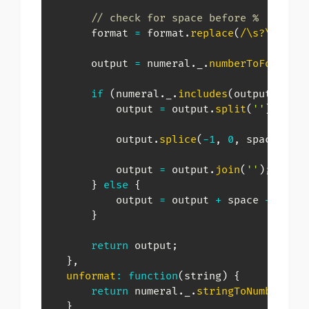
// check for space before %
        format 
=
 format
.
replace
(
/
\s?\%
/
,
''
        output 
=
 numeral
.
_
.
numberToFormat
(
v
if
(
numeral
.
_
.
includes
(
output
,
')'
)
            output 
=
 output
.
split
(
''
)
;
            output
.
splice
(
-
1
,
0
,
 space 
+
'%
            output 
=
 output
.
join
(
''
)
;
}
else
{
            output 
=
 output 
+
 space 
+
'%'
;
}
return
 output
;
}
,
unformat
:
function
(
string
)
{
return
 numeral
.
_
.
stringToNumber
(
str
}