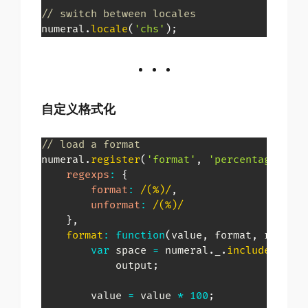
// switch between locales
numeral
.
locale
(
'chs'
)
;
自定义格式化
// load a format
numeral
.
register
(
'format'
,
'percentage'
,
{
regexps
:
{
format
:
/
(%)
/
,
unformat
:
/
(%)
/
}
,
format
:
function
(
value
,
 format
,
 roundin
var
 space 
=
 numeral
.
_
.
includes
(
form
            output
;
        value 
=
 value 
*
100
;