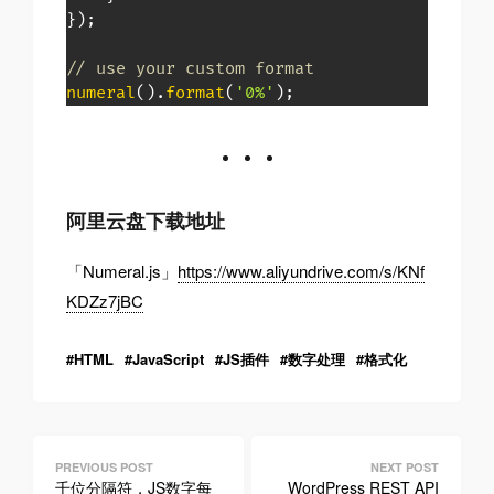
}
)
;
// use your custom format
numeral
(
)
.
format
(
'0%'
)
;
阿里云盘下载地址
「Numeral.js」
https://www.aliyundrive.com/s/KNf
KDZz7jBC
HTML
JavaScript
JS插件
数字处理
格式化
文
千位分隔符，JS数字每
WordPress REST API