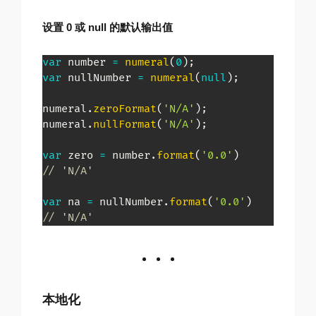
设置 0 或 null 的默认输出值
var
 number 
=
numeral
(
0
)
;
var
 nullNumber 
=
numeral
(
null
)
;
numeral
.
zeroFormat
(
'N/A'
)
;
numeral
.
nullFormat
(
'N/A'
)
;
var
 zero 
=
 number
.
format
(
'0.0'
)
// 'N/A'
var
 na 
=
 nullNumber
.
format
(
'0.0'
)
// 'N/A'
本地化