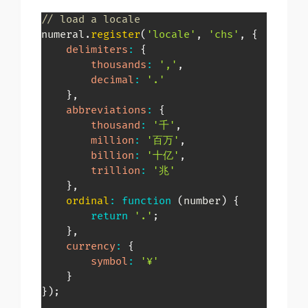
// load a locale
numeral
.
register
(
'locale'
,
'chs'
,
{
delimiters
:
{
thousands
:
','
,
decimal
:
'.'
}
,
abbreviations
:
{
thousand
:
'千'
,
million
:
'百万'
,
billion
:
'十亿'
,
trillion
:
'兆'
}
,
ordinal
:
function
(
number
)
{
return
'.'
;
}
,
currency
:
{
symbol
:
'¥'
}
}
)
;