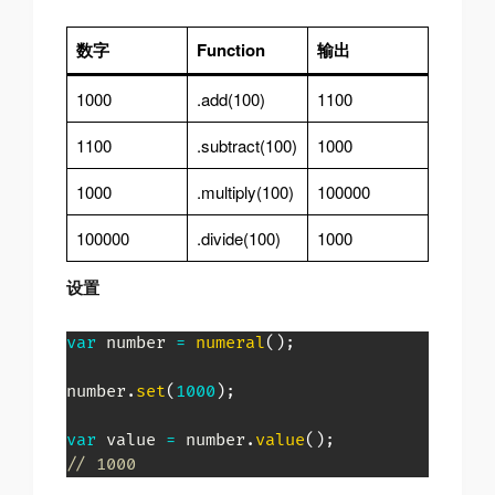
数字
Function
输出
1000
.add(100)
1100
1100
.subtract(100)
1000
1000
.multiply(100)
100000
100000
.divide(100)
1000
设置
var
 number 
=
numeral
(
)
;
number
.
set
(
1000
)
;
var
 value 
=
 number
.
value
(
)
;
// 1000