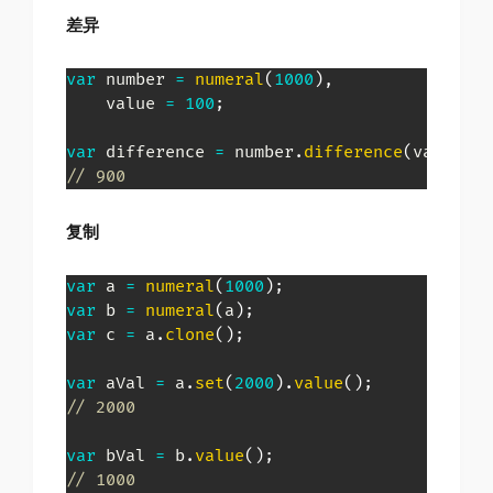
差异
var
 number 
=
numeral
(
1000
)
,
    value 
=
100
;
var
 difference 
=
 number
.
difference
(
value
)
;
// 900
复制
var
 a 
=
numeral
(
1000
)
;
var
 b 
=
numeral
(
a
)
;
var
 c 
=
 a
.
clone
(
)
;
var
 aVal 
=
 a
.
set
(
2000
)
.
value
(
)
;
// 2000
var
 bVal 
=
 b
.
value
(
)
;
// 1000