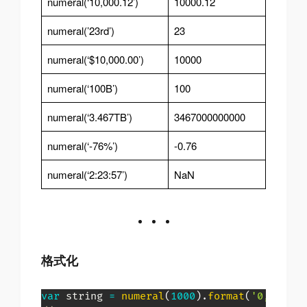
numeral(‘10,000.12’)
10000.12
numeral(’23rd’)
23
numeral(‘$10,000.00’)
10000
numeral(‘100B’)
100
numeral(‘3.467TB’)
3467000000000
numeral(‘-76%’)
-0.76
numeral(‘2:23:57’)
NaN
格式化
var
 string 
=
numeral
(
1000
)
.
format
(
'0,0'
)
;