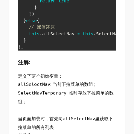
return
true
}
}
)
}
else
{
// 赋值还原
this
.
allSelectNav 
=
this
.
SelectNavTempo
}
}
,
注解:
定义了两个初始变量：
: 当前下拉菜单的数组 ;
allSelectNav
: 临时存放下拉菜单的数
SelectNavTemporary
组 ;
当页面加载时，首先向
里获取下
allSelectNav
拉菜单的所有列表