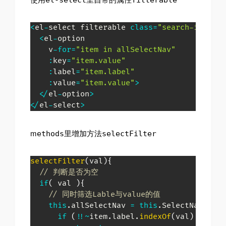
el-select
filterable
<
el
-
select filterable 
class
=
"search-input"
<
el
-
option

    v
-
for
=
"item in allSelectNav"
:
key
=
"item.value"
:
label
=
"item.label"
:
value
=
"item.value"
>
<
/
el
-
option
>
<
/
el
-
select
>
m
里增加方法
ethods
selectFilter
selectFilter
(
val
)
{
// 判断是否为空
if
(
 val 
)
{
// 同时筛选Lable与value的值
this
.
allSelectNav 
=
this
.
SelectNavTempo
if
(
!
!
~
item
.
label
.
indexOf
(
val
)
||
!
!
~