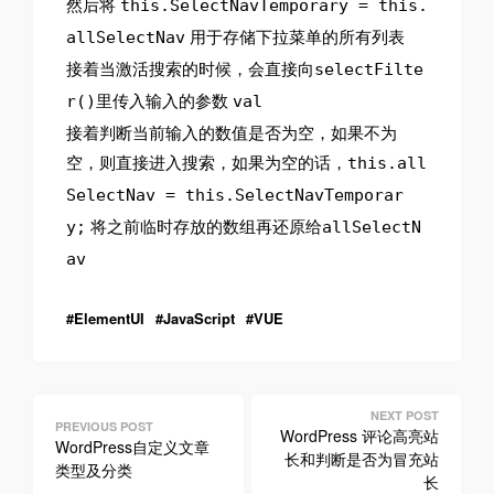
然后将
this.SelectNavTemporary = this.
用于存储下拉菜单的所有列表
allSelectNav
接着当激活搜索的时候，会直接向
selectFilte
里传入输入的参数
r()
val
接着判断当前输入的数值是否为空，如果不为
空，则直接进入搜索，如果为空的话，
this.all
SelectNav = this.SelectNavTemporar
将之前临时存放的数组再还原给
y;
allSelectN
av
ElementUI
JavaScript
VUE
文
WordPress 评论高亮站
章
WordPress自定义文章
长和判断是否为冒充站
类型及分类
长
导